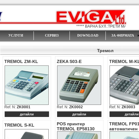
***** ВАРНА БУЛ.:ТРЕТИ МАРТ" 22 В 
УСЛУГИ
СЕРВИЗ
DOWNLOAD
ЗА ФИРМАТА
Тремол
TREMOL ZM-KL
ZEKA S03-E
TREMOL M-K
Ref. N:
ZK0001
Ref. N:
ZK0002
Ref. N:
ZK0003
детайли
детайли
детайли
POS принтер
TREMOL FP01
TREMOL S-KL
TREMOL EP58130
автоматичен