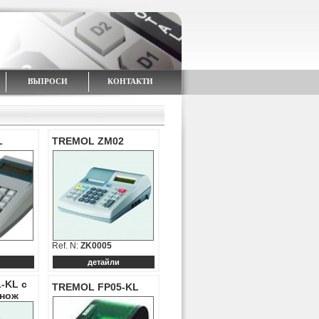
*****
ВЪПРОСИ
КОНТАКТИ
L
TREMOL ZM02
Ref. N:
ZK0005
детайли
-KL с
TREMOL FP05-KL
 нож