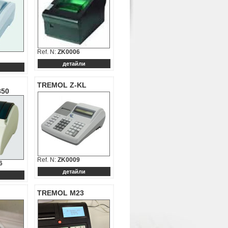
Ref. N:
ZK0006
детайли
TREMOL Z-KL
50
Ref. N:
ZK0009
6
детайли
TREMOL M23