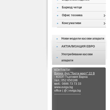
Баркод четци
Офис техника
Консумативи
Нови модели касови апарати
АКТУАЛИЗАЦИЯ ЕВРО
Употребявани касови
апарати
КОНТАКТИ:
Варна, бул."Трети март" 22 В
- КООП Търговия Варна
тел.: 052 650188
моб.: 0886 73 73 33
www.eviga.bg
office ( @ ) eviga.bg
---------------------------