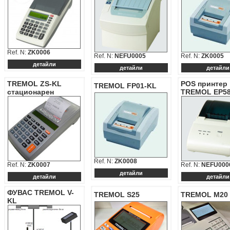
Ref. N:
ZK0006
Ref. N:
NEFU0005
Ref. N:
ZK0005
детайли
детайли
детайли
TREMOL ZS-KL
POS принтер
TREMOL FP01-KL
стационарен
TREMOL EP58
Ref. N:
ZK0008
Ref. N:
ZK0007
Ref. N:
NEFU000
детайли
детайли
детайли
ФУВАС TREMOL V-
TREMOL S25
TREMOL M20
KL