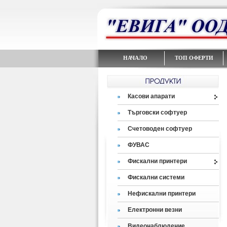
НАЧАЛО
ТОП ОФЕРТИ
Касови апарати
Търговски софтуер
Счетоводен софтуер
ФУВАС
Фискални принтери
Фискални системи
Нефискални принтери
Електронни везни
Видеонаблюдение